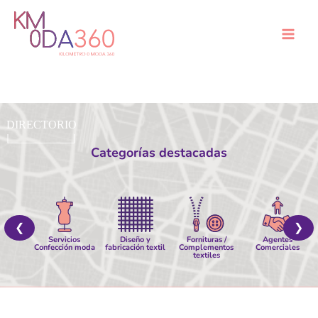
Ir
al
Mai
contenido
Men
Categorías destacadas
❮
❯
Servicios
Diseño y
Fornituras /
Agentes
Confección moda
fabricación textil
Complementos
Comerciales
textiles