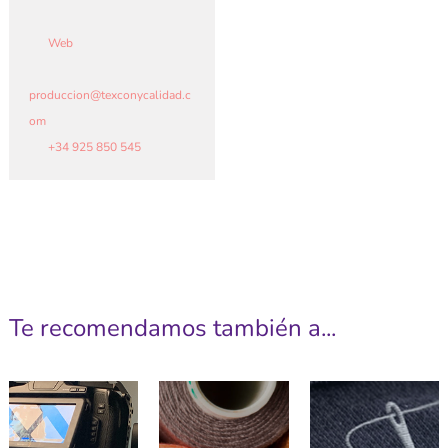
Web
produccion
@
texconycalidad.c
om
+34 925 850 545
Te recomendamos también a...