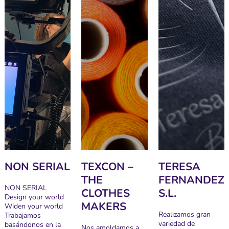
NON SERIAL
TEXCON –
TERESA
THE
FERNANDEZ
NON SERIAL
CLOTHES
S.L.
Design your world
MAKERS
Widen your world
Realizamos gran
Trabajamos
variedad de
basándonos en la
Nos amoldamos a