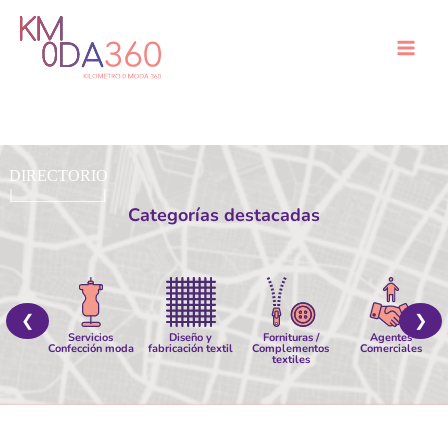
Ir
al
Mai
contenido
Men
Categorías destacadas
❮
❯
Servicios
Diseño y
Fornituras /
Agentes
Confección moda
fabricación textil
Complementos
Comerciales
textiles