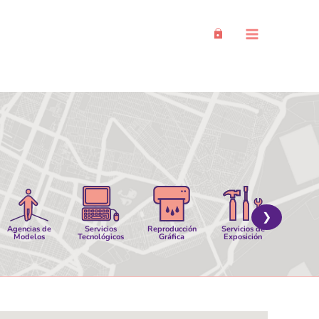
Main
Menu
❯
Agencias de
Servicios
Reproducción
Servicios de
Servi
Modelos
Tecnológicos
Gráfica
Exposición
Logíst