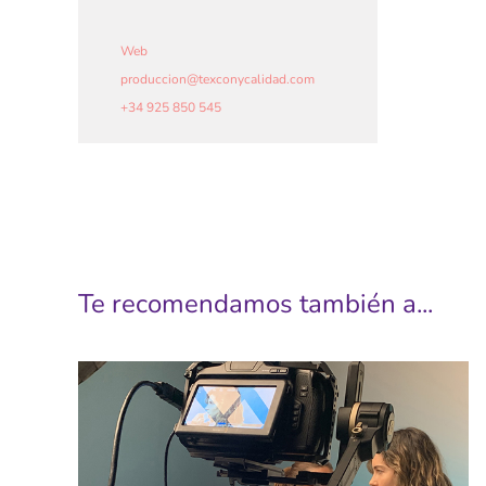
Web
produccion
@
texconycalidad.com
+34 925 850 545
Te recomendamos también a...