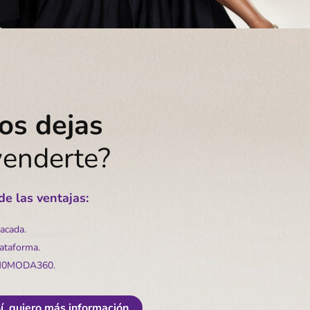
os dejas
venderte?
e las ventajas:
tacada.
lataforma.
 KM0MODA360.
í, quiero más información