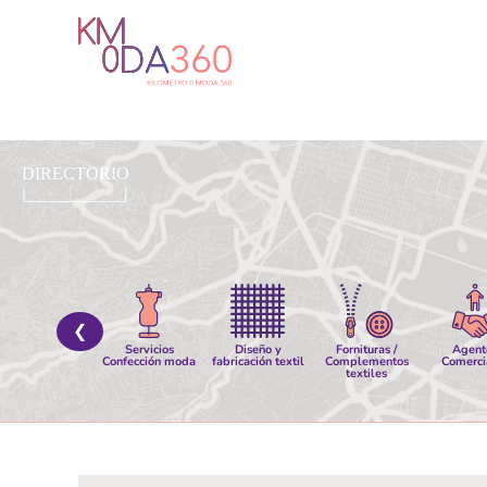
Ir
al
contenido
❮
Servicios
Diseño y
Fornituras /
Agent
Confección moda
fabricación textil
Complementos
Comerci
textiles