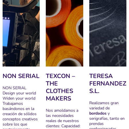
NON SERIAL
TEXCON –
TERESA
THE
FERNANDEZ
NON SERIAL
CLOTHES
S.L.
Design your world
MAKERS
Widen your world
Realizamos gran
Trabajamos
variedad de
basándonos en la
Nos amoldamos a
bordados
y
creación de sólidos
las necesidades
serigrafías, tanto en
conceptos creativos
reales de nuestros
prendas
sobre los que
clientes: Capacidad:
confeccionadas