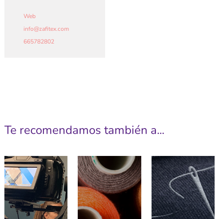
Web
info
@
zafitex.com
665782802
Te recomendamos también a...