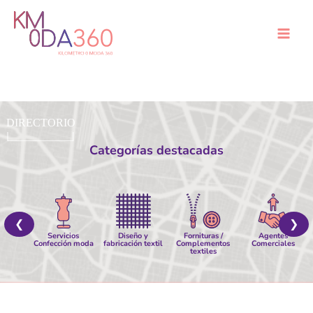
Ir
al
Mai
contenido
Men
Categorías destacadas
❮
❯
Servicios
Diseño y
Fornituras /
Agentes
Confección moda
fabricación textil
Complementos
Comerciales
textiles