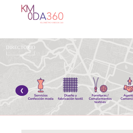
Ir
al
contenido
❮
Servicios
Diseño y
Fornituras /
Agent
Confección moda
fabricación textil
Complementos
Comerci
textiles