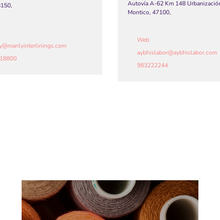
Autovía A-62 Km 148 Urbanizació
8150,
Montico, 47100,
Web
y
@
manlyinterlinings.com
aybhislabor
@
aybhislabor.com
18800
983222244