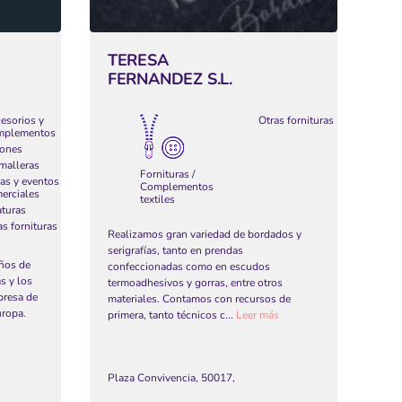
TERESA
FERNANDEZ S.L.
esorios y
Otras fornituras
mplementos
ones
malleras
Fornituras /
ias y eventos
Complementos
erciales
textiles
aturas
as fornituras
Realizamos gran variedad de bordados y
serigrafías, tanto en prendas
ños de
confeccionadas como en escudos
as y los
termoadhesivos y gorras, entre otros
presa de
materiales. Contamos con recursos de
uropa.
primera, tanto técnicos c...
Leer más
Plaza Convivencia, 50017,