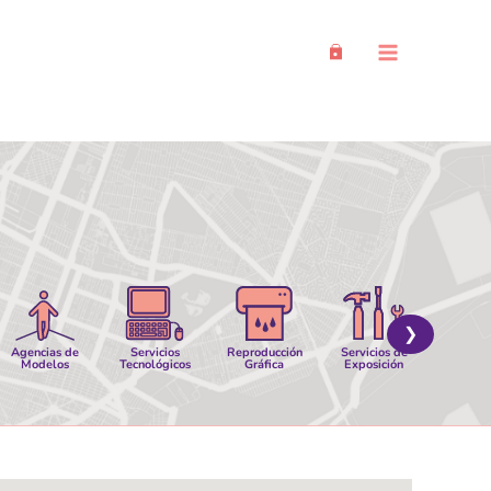
Main
Menu
❯
Agencias de
Servicios
Reproducción
Servicios de
Servi
Modelos
Tecnológicos
Gráfica
Exposición
Logíst