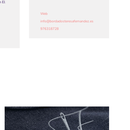
n El
Web
info
@
bordadosteresafernandez.es
976318728