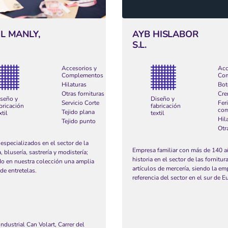
IL MANLY,
AYB HISLABOR
S.L.
Accesorios y
Acc
Complementos
Co
Hilaturas
Bot
Otras fornituras
Cre
seño y
Diseño y
Servicio Corte
Fer
bricación
fabricación
com
Tejido plana
xtil
textil
Hil
Tejido punto
Otr
especializados en el sector de la
Empresa familiar con más de 140 a
, blusería, sastrería y modistería;
historia en el sector de las fornitur
do en nuestra colección una amplia
artículos de mercería, siendo la em
de entretelas.
referencia del sector en el sur de E
ndustrial Can Volart, Carrer del