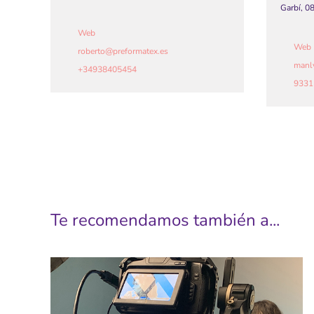
Garbí, 0
Web
Web
roberto
@
preformatex.es
manl
+34938405454
9331
Te recomendamos también a...