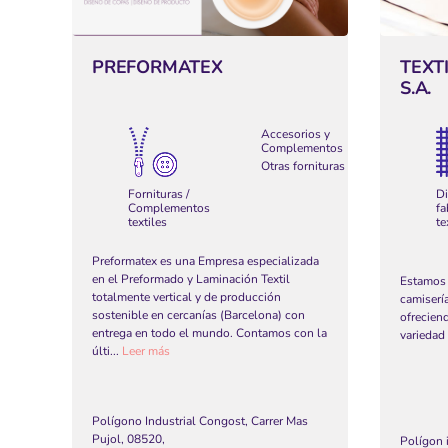
PREFORMATEX
TEXT
S.A.
Accesorios y
Complementos
Otras fornituras
Fornituras /
Di
Complementos
fa
textiles
te
Preformatex es una Empresa especializada
en el Preformado y Laminación Textil
Estamos 
totalmente vertical y de producción
camisería
sostenible en cercanías (Barcelona) con
ofrecien
entrega en todo el mundo. Contamos con la
variedad 
últi...
Leer más
Polígono Industrial Congost, Carrer Mas
Pujol, 08520,
Polígon i