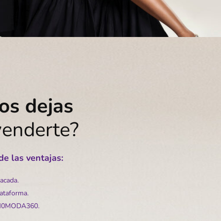
os dejas
venderte?
e las ventajas:
tacada.
lataforma.
 KM0MODA360.